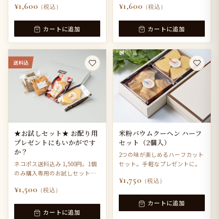
¥1,600
¥1,600
（税込）
（税込）
カートに追加
カートに追加
送料込
★お試しセット★ お配り用
米粉バウムクーヘン ハーフ
プレゼントにもいかがです
セット（2個入）
か？
2つの味が楽しめるハーフカット
ネコポス送料込み 1,500円。1個
セット。手軽なプレゼントに。
のみ購入専用のお試しセットで
¥1,750
（税込）
す。
¥1,500
（税込）
カートに追加
カートに追加