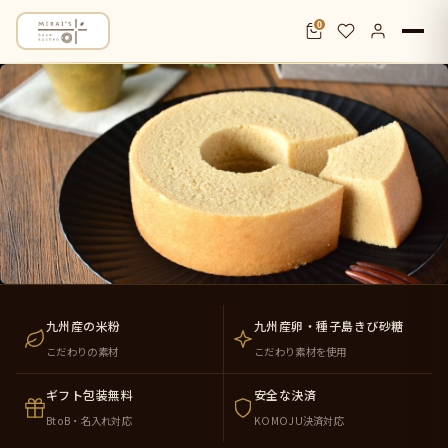
0
米粉バウムクーヘン通販・お取り寄せ｜九
九州産の米粉
九州産卵・種子島きび砂糖
こだわりの素材
こだわり素材を使用
ギフト包装無料
安全な決済
BtoB・名入れ対応
KOMOJU決済対応