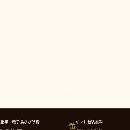
SCROLL
州産卵・種子島きび砂糖
ギフト包装無料
わり素材を使用
BtoB・名入れ対応