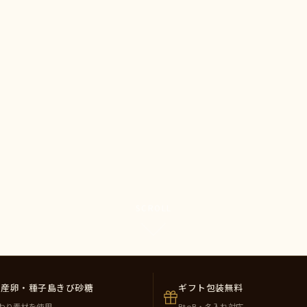
SCROLL
州産卵・種子島きび砂糖
ギフト包装無料
わり素材を使用
BtoB・名入れ対応