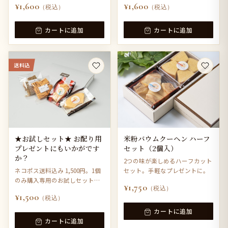
¥1,600
¥1,600
（税込）
（税込）
カートに追加
カートに追加
送料込
★お試しセット★ お配り用
米粉バウムクーヘン ハーフ
プレゼントにもいかがです
セット（2個入）
か？
2つの味が楽しめるハーフカット
ネコポス送料込み 1,500円。1個
セット。手軽なプレゼントに。
のみ購入専用のお試しセットで
¥1,750
（税込）
す。
¥1,500
（税込）
カートに追加
カートに追加