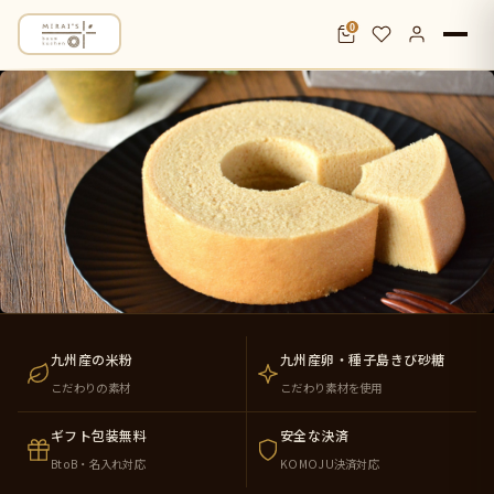
0
米粉バウムクーヘン通販・お取り寄せ｜九
九州産の米粉
九州産卵・種子島きび砂糖
こだわりの素材
こだわり素材を使用
ギフト包装無料
安全な決済
BtoB・名入れ対応
KOMOJU決済対応