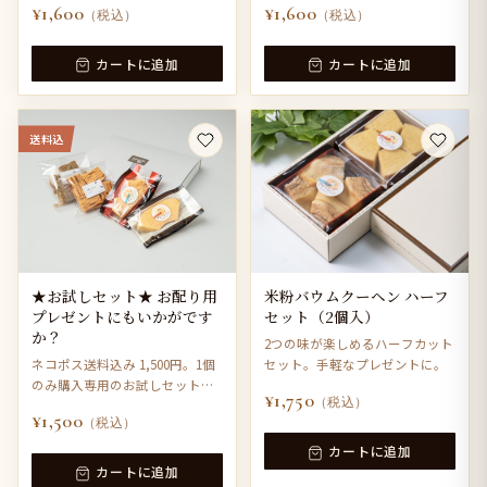
¥1,600
¥1,600
（税込）
（税込）
カートに追加
カートに追加
送料込
★お試しセット★ お配り用
米粉バウムクーヘン ハーフ
プレゼントにもいかがです
セット（2個入）
か？
2つの味が楽しめるハーフカット
ネコポス送料込み 1,500円。1個
セット。手軽なプレゼントに。
のみ購入専用のお試しセットで
¥1,750
（税込）
す。
¥1,500
（税込）
カートに追加
カートに追加