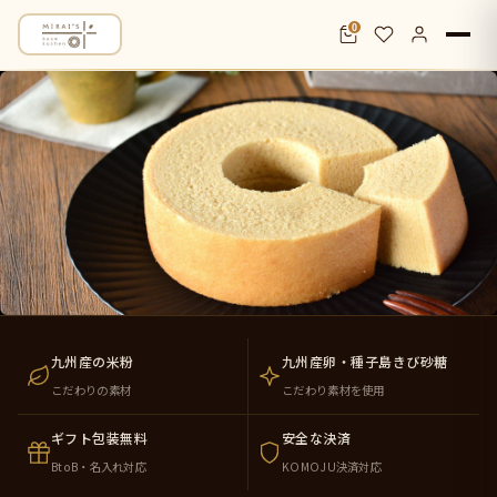
0
米粉バウムクーヘン通販・お取り寄せ｜九
九州産の米粉
九州産卵・種子島きび砂糖
こだわりの素材
こだわり素材を使用
ギフト包装無料
安全な決済
BtoB・名入れ対応
KOMOJU決済対応