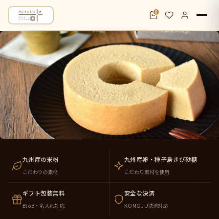
0
米粉バウムクーヘン通販・お取り寄せ｜九
九州産の米粉
九州産卵・種子島きび砂糖
こだわりの素材
こだわり素材を使用
ギフト包装無料
安全な決済
BtoB・名入れ対応
KOMOJU決済対応