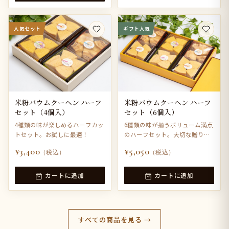
人気セット
ギフト人気
米粉バウムクーヘン ハーフ
米粉バウムクーヘン ハーフ
セット（4個入）
セット（6個入）
4種類の味が楽しめるハーフカッ
6種類の味が揃うボリューム満点
トセット。お試しに最適！
のハーフセット。大切な贈り物
に。
¥3,400
¥5,050
（税込）
（税込）
カートに追加
カートに追加
すべての商品を見る →