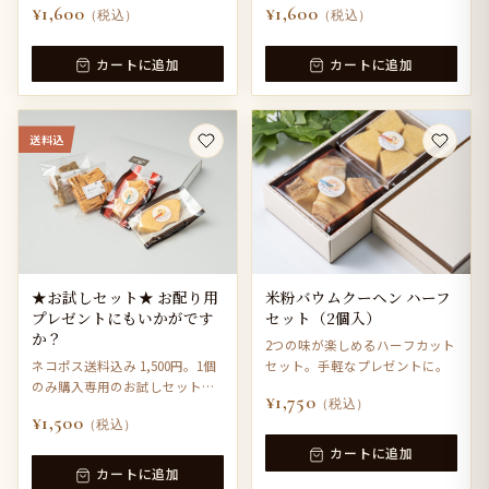
¥1,600
¥1,600
（税込）
（税込）
カートに追加
カートに追加
送料込
★お試しセット★ お配り用
米粉バウムクーヘン ハーフ
プレゼントにもいかがです
セット（2個入）
か？
2つの味が楽しめるハーフカット
ネコポス送料込み 1,500円。1個
セット。手軽なプレゼントに。
のみ購入専用のお試しセットで
¥1,750
（税込）
す。
¥1,500
（税込）
カートに追加
カートに追加