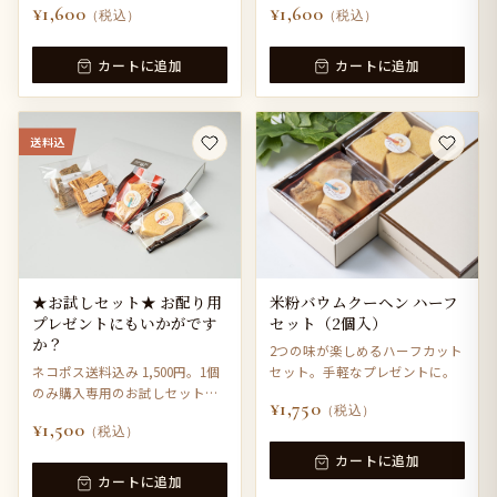
¥1,600
¥1,600
（税込）
（税込）
カートに追加
カートに追加
送料込
★お試しセット★ お配り用
米粉バウムクーヘン ハーフ
プレゼントにもいかがです
セット（2個入）
か？
2つの味が楽しめるハーフカット
ネコポス送料込み 1,500円。1個
セット。手軽なプレゼントに。
のみ購入専用のお試しセットで
¥1,750
（税込）
す。
¥1,500
（税込）
カートに追加
カートに追加