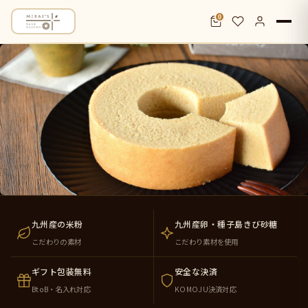
0
米粉バウムクーヘン通販・お取り寄せ｜九
九州産の米粉
九州産卵・種子島きび砂糖
こだわりの素材
こだわり素材を使用
ギフト包装無料
安全な決済
BtoB・名入れ対応
KOMOJU決済対応