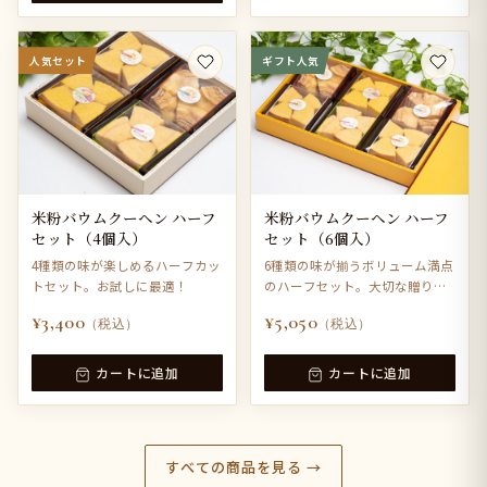
人気セット
ギフト人気
米粉バウムクーヘン ハーフ
米粉バウムクーヘン ハーフ
セット（4個入）
セット（6個入）
4種類の味が楽しめるハーフカッ
6種類の味が揃うボリューム満点
トセット。お試しに最適！
のハーフセット。大切な贈り物
に。
¥3,400
¥5,050
（税込）
（税込）
カートに追加
カートに追加
すべての商品を見る →