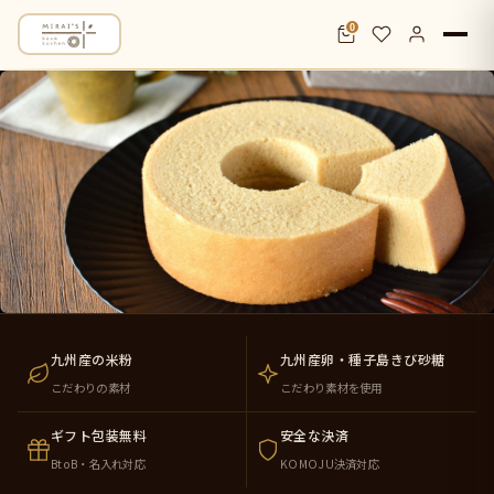
0
米粉バウムクーヘン通販・お取り寄せ｜九
九州産の米粉
九州産卵・種子島きび砂糖
こだわりの素材
こだわり素材を使用
ギフト包装無料
安全な決済
BtoB・名入れ対応
KOMOJU決済対応