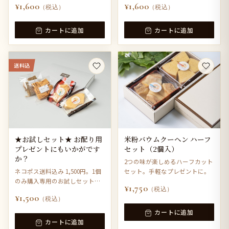
¥1,600
¥1,600
（税込）
（税込）
カートに追加
カートに追加
送料込
★お試しセット★ お配り用
米粉バウムクーヘン ハーフ
プレゼントにもいかがです
セット（2個入）
か？
2つの味が楽しめるハーフカット
ネコポス送料込み 1,500円。1個
セット。手軽なプレゼントに。
のみ購入専用のお試しセットで
¥1,750
（税込）
す。
¥1,500
（税込）
カートに追加
カートに追加