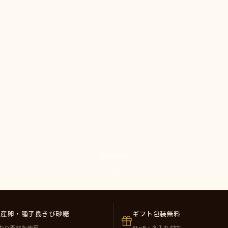
SCROLL
州産卵・種子島きび砂糖
ギフト包装無料
わり素材を使用
BtoB・名入れ対応