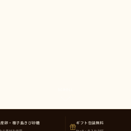
SCROLL
州産卵・種子島きび砂糖
ギフト包装無料
わり素材を使用
BtoB・名入れ対応