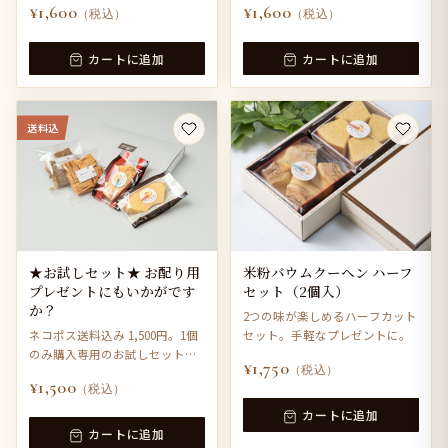
¥1,600
¥1,600
（税込）
（税込）
カートに追加
カートに追加
送料込
★お試しセット★ お配り用
米粉バウムクーヘン ハーフ
プレゼントにもいかがです
セット（2個入）
か？
2つの味が楽しめるハーフカット
ネコポス送料込み 1,500円。1個
セット。手軽なプレゼントに。
のみ購入専用のお試しセットで
¥1,750
（税込）
す。
¥1,500
（税込）
カートに追加
カートに追加