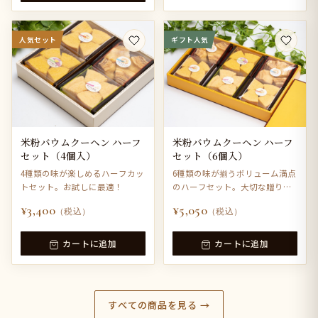
人気セット
ギフト人気
米粉バウムクーヘン ハーフ
米粉バウムクーヘン ハーフ
セット（4個入）
セット（6個入）
4種類の味が楽しめるハーフカッ
6種類の味が揃うボリューム満点
トセット。お試しに最適！
のハーフセット。大切な贈り物
に。
¥3,400
¥5,050
（税込）
（税込）
カートに追加
カートに追加
すべての商品を見る →