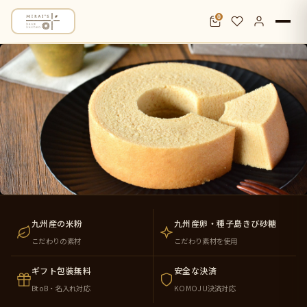
0
米粉バウムクーヘン通販・お取り寄せ｜九
九州産の米粉
九州産卵・種子島きび砂糖
こだわりの素材
こだわり素材を使用
ギフト包装無料
安全な決済
BtoB・名入れ対応
KOMOJU決済対応