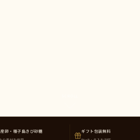
SCROLL
州産卵・種子島きび砂糖
ギフト包装無料
わり素材を使用
BtoB・名入れ対応