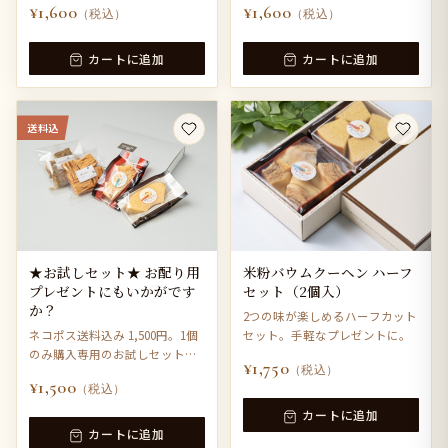
¥1,600
¥1,600
（税込）
（税込）
カートに追加
カートに追加
送料込
★お試しセット★ お配り用
米粉バウムクーヘン ハーフ
プレゼントにもいかがです
セット（2個入）
か？
2つの味が楽しめるハーフカット
ネコポス送料込み 1,500円。1個
セット。手軽なプレゼントに。
のみ購入専用のお試しセットで
¥1,750
（税込）
す。
¥1,500
（税込）
カートに追加
カートに追加