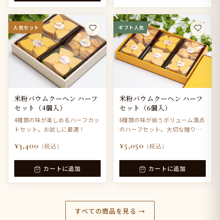
人気セット
ギフト人気
米粉バウムクーヘン ハーフ
米粉バウムクーヘン ハーフ
セット（4個入）
セット（6個入）
4種類の味が楽しめるハーフカッ
6種類の味が揃うボリューム満点
トセット。お試しに最適！
のハーフセット。大切な贈り物
に。
¥3,400
¥5,050
（税込）
（税込）
カートに追加
カートに追加
すべての商品を見る →