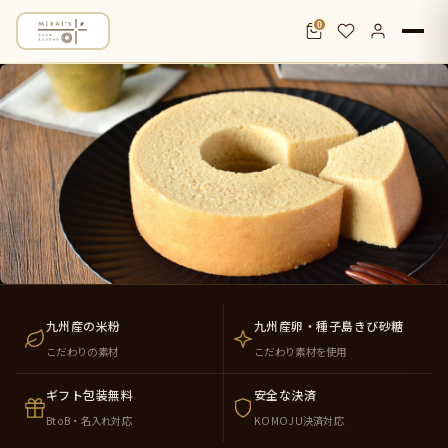
0
米粉バウムクーヘン通販・お取り寄せ｜九
九州産の米粉
九州産卵・種子島きび砂糖
こだわりの素材
こだわり素材を使用
ギフト包装無料
安全な決済
BtoB・名入れ対応
KOMOJU決済対応